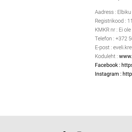
Aadress : Elbik
Registrikood : 
KMKR nr : Ei ol
Telefon : +372 
E-post : eveli.
Koduleht :
www.
Facebook : htt
Instagram : htt