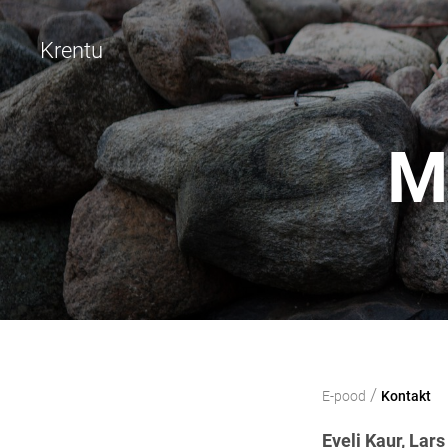
Krentu
M
/
E-pood
Kontakt
Eveli Kaur,
Lars