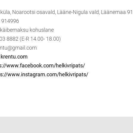
u küla, Noarootsi osavald, Lääne-Nigula vald, Läänemaa 9
11914996
e käibemaksu kohuslane
503 8882 (E-R 14.00- 18.00)
krentu@gmail.com
krentu.com
ps://www.facebook.com/helkivripats/
ps://www.instagram.com/helkivripats/