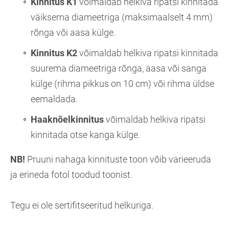
Kinnitus K1
võimaldab helkiva ripatsi kinnitada
väiksema diameetriga (maksimaalselt 4 mm)
rõnga või aasa külge.
Kinnitus K2
võimaldab helkiva ripatsi kinnitada
suurema diameetriga rõnga, aasa või sanga
külge (rihma pikkus on 10 cm) või rihma üldse
eemaldada.
Haaknõelkinnitus
võimaldab helkiva ripatsi
kinnitada otse kanga külge.
NB!
Pruuni nahaga kinnituste toon võib varieeruda
ja erineda fotol toodud toonist.
Tegu ei ole sertifitseeritud helkuriga.