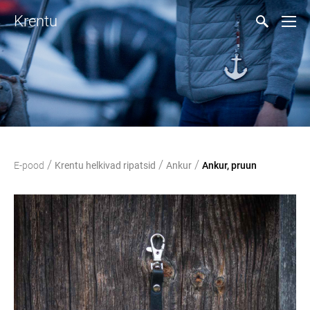
Krentu
/
/
/
E-pood
Krentu helkivad ripatsid
Ankur
Ankur, pruun