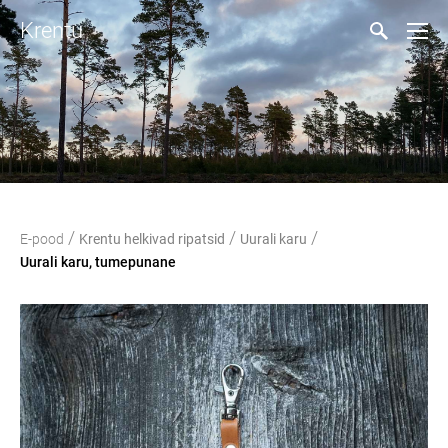
Krentu
/
/
/
E-pood
Krentu helkivad ripatsid
Uurali karu
Uurali karu, tumepunane