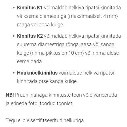
Kinnitus K1
võimaldab helkiva ripatsi kinnitada
väiksema diameetriga (maksimaalselt 4 mm)
rõnga või aasa külge.
Kinnitus K2
võimaldab helkiva ripatsi kinnitada
suurema diameetriga rõnga, aasa või sanga
külge (rihma pikkus on 10 cm) või rihma üldse
eemaldada.
Haaknõelkinnitus
võimaldab helkiva ripatsi
kinnitada otse kanga külge.
NB!
Pruuni nahaga kinnituste toon võib varieeruda
ja erineda fotol toodud toonist.
Tegu ei ole sertifitseeritud helkuriga.