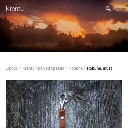
Krentu
/
/
/
E-pood
Krentu helkivad ripatsid
Hobune
Hobune, must