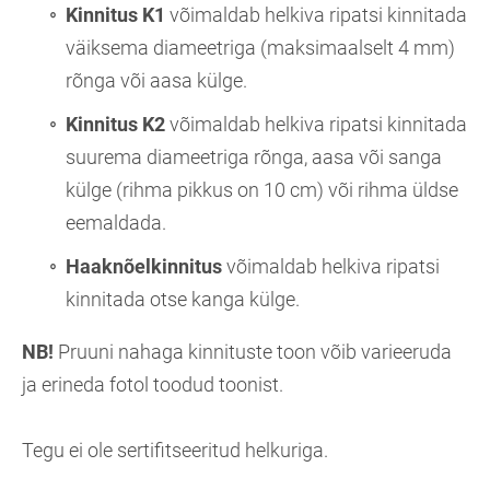
Kinnitus K1
võimaldab helkiva ripatsi kinnitada
väiksema diameetriga (maksimaalselt 4 mm)
rõnga või aasa külge.
Kinnitus K2
võimaldab helkiva ripatsi kinnitada
suurema diameetriga rõnga, aasa või sanga
külge (rihma pikkus on 10 cm) või rihma üldse
eemaldada.
Haaknõelkinnitus
võimaldab helkiva ripatsi
kinnitada otse kanga külge.
NB!
Pruuni nahaga kinnituste toon võib varieeruda
ja erineda fotol toodud toonist.
Tegu ei ole sertifitseeritud helkuriga.