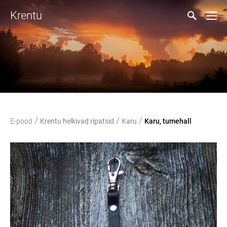
Krentu
/
/
/
E-pood
Krentu helkivad ripatsid
Karu
Karu, tumehall