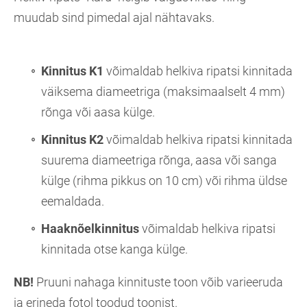
muudab sind pimedal ajal nähtavaks.
Kinnitus K1
võimaldab helkiva ripatsi kinnitada
väiksema diameetriga (maksimaalselt 4 mm)
rõnga või aasa külge.
Kinnitus K2
võimaldab helkiva ripatsi kinnitada
suurema diameetriga rõnga, aasa või sanga
külge (rihma pikkus on 10 cm) või rihma üldse
eemaldada.
Haaknõelkinnitus
võimaldab helkiva ripatsi
kinnitada otse kanga külge.
NB!
Pruuni nahaga kinnituste toon võib varieeruda
ja erineda fotol toodud toonist.