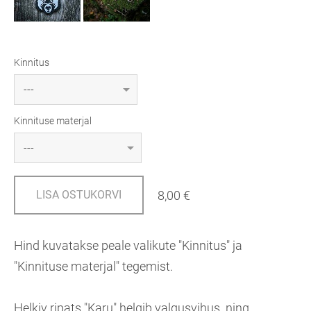
Kinnitus
Kinnituse materjal
8,00 €
LISA OSTUKORVI
Hind kuvatakse peale valikute "Kinnitus" ja
"Kinnituse materjal" tegemist.
Helkiv ripats "Karu" helgib valgusvihus ning