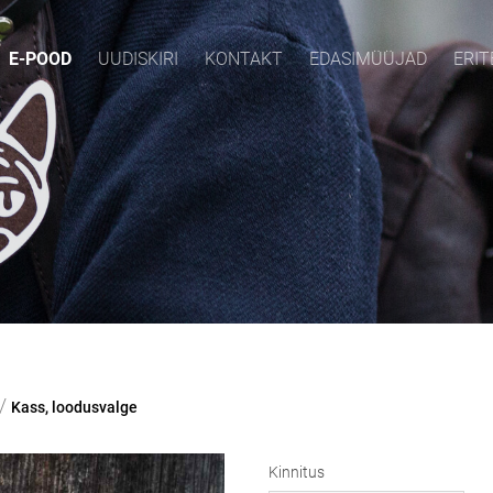
E-POOD
UUDISKIRI
KONTAKT
EDASIMÜÜJAD
ERIT
/
Kass, loodusvalge
Kinnitus