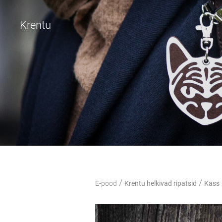
Krentu
/
/
E-pood
Krentu helkivad ripatsid
Kass