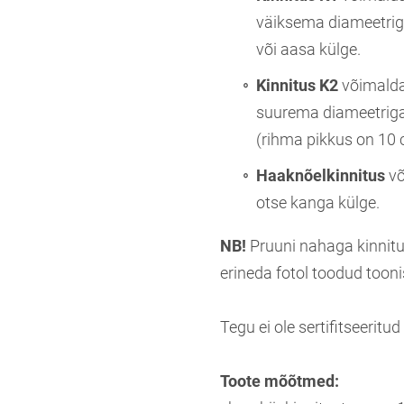
väiksema diameetri
või aasa külge.
Kinnitus K2
võimaldab
suurema diameetriga
(rihma pikkus on 10 
Haaknõelkinnitus
võ
otse kanga külge.
NB!
Pruuni nahaga kinnitu
erineda fotol toodud tooni
Tegu ei ole sertifitseeritud
Toote mõõtmed: