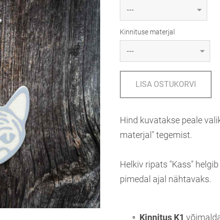
Kinnituse materjal
LISA OSTUKORVI
Hind kuvatakse peale valik
materjal" tegemist.
Helkiv ripats "Kass" helg
pimedal ajal nähtavaks.
Kinnitus K1
võimaldab