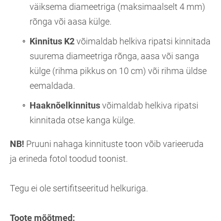
väiksema diameetriga (maksimaalselt 4 mm)
rõnga või aasa külge.
Kinnitus K2
võimaldab helkiva ripatsi kinnitada
suurema diameetriga rõnga, aasa või sanga
külge (rihma pikkus on 10 cm) või rihma üldse
eemaldada.
Haaknõelkinnitus
võimaldab helkiva ripatsi
kinnitada otse kanga külge.
NB!
Pruuni nahaga kinnituste toon võib varieeruda
ja erineda fotol toodud toonist.
Tegu ei ole sertifitseeritud helkuriga.
Toote mõõtmed: