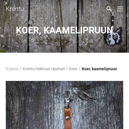
Krentu
KOER, KAAMELIPRUUN
/
/
/
E-pood
Krentu helkivad ripatsid
Koer
Koer, kaamelipruun