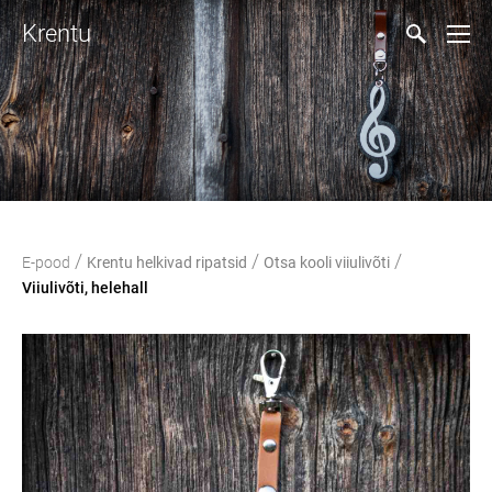
Krentu
/
/
/
E-pood
Krentu helkivad ripatsid
Otsa kooli viiulivõti
Viiulivõti, helehall