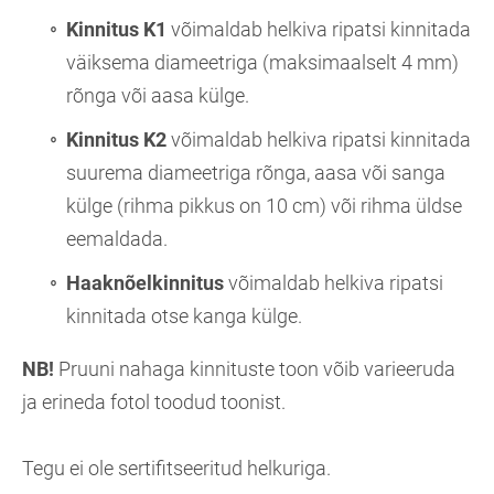
Kinnitus K1
võimaldab helkiva ripatsi kinnitada
väiksema diameetriga (maksimaalselt 4 mm)
rõnga või aasa külge.
Kinnitus K2
võimaldab helkiva ripatsi kinnitada
suurema diameetriga rõnga, aasa või sanga
külge (rihma pikkus on 10 cm) või rihma üldse
eemaldada.
Haaknõelkinnitus
võimaldab helkiva ripatsi
kinnitada otse kanga külge.
NB!
Pruuni nahaga kinnituste toon võib varieeruda
ja erineda fotol toodud toonist.
Tegu ei ole sertifitseeritud helkuriga.