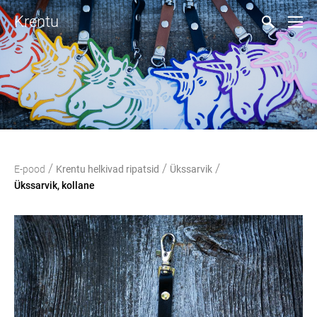
Krentu
/
/
/
E-pood
Krentu helkivad ripatsid
Ükssarvik
Ükssarvik, kollane