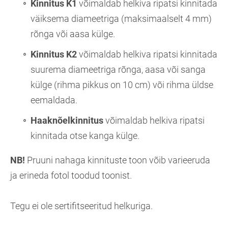
Kinnitus K1
võimaldab helkiva ripatsi kinnitada
väiksema diameetriga (maksimaalselt 4 mm)
rõnga või aasa külge.
Kinnitus K2
võimaldab helkiva ripatsi kinnitada
suurema diameetriga rõnga, aasa või sanga
külge (rihma pikkus on 10 cm) või rihma üldse
eemaldada.
Haaknõelkinnitus
võimaldab helkiva ripatsi
kinnitada otse kanga külge.
NB!
Pruuni nahaga kinnituste toon võib varieeruda
ja erineda fotol toodud toonist.
Tegu ei ole sertifitseeritud helkuriga.