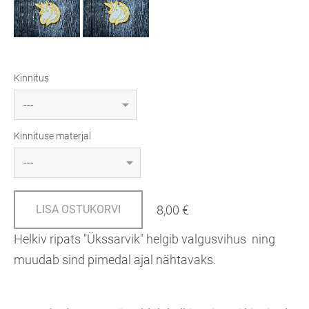
Kinnitus
Kinnituse materjal
8,00 €
LISA OSTUKORVI
Helkiv ripats "Ükssarvik" helgib valgusvihus ning
muudab sind pimedal ajal nähtavaks.