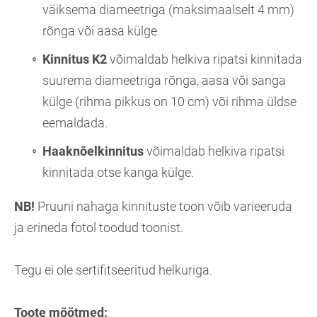
väiksema diameetriga (maksimaalselt 4 mm)
rõnga või aasa külge.
Kinnitus K2
võimaldab helkiva ripatsi kinnitada
suurema diameetriga rõnga, aasa või sanga
külge (rihma pikkus on 10 cm) või rihma üldse
eemaldada.
Haaknõelkinnitus
võimaldab helkiva ripatsi
kinnitada otse kanga külge.
NB!
Pruuni nahaga kinnituste toon võib varieeruda
ja erineda fotol toodud toonist.
Tegu ei ole sertifitseeritud helkuriga.
Toote mõõtmed: