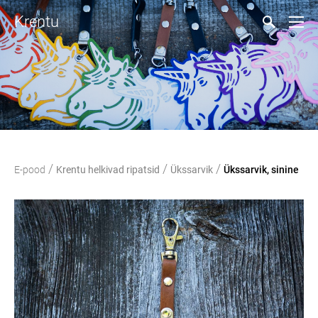
Krentu
/
/
/
E-pood
Krentu helkivad ripatsid
Ükssarvik
Ükssarvik, sinine