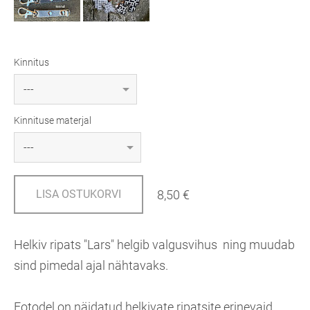
Kinnitus
Kinnituse materjal
8,50 €
LISA OSTUKORVI
Helkiv ripats "Lars" helgib valgusvihus ning muudab
sind pimedal ajal nähtavaks.
Fotodel on näidatud helkivate ripatsite erinevaid