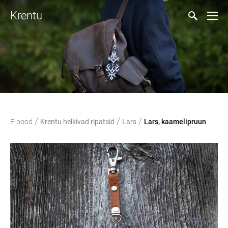
Krentu
/
/
/
E-pood
Krentu helkivad ripatsid
Lars
Lars, kaamelipruun