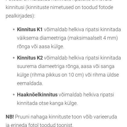
kinnitusi (kinnituste nimetused on toodud fotode
pealkirjades):
Kinnitus K1
võimaldab helkiva ripatsi kinnitada
väiksema diameetriga (maksimaalselt 4 mm)
rõnga või aasa külge.
Kinnitus K2
võimaldab helkiva ripatsi kinnitada
suurema diameetriga rõnga, aasa või sanga
külge (rihma pikkus on 10 cm) või rihma üldse
eemaldada.
Haaknõelkinnitus
võimaldab helkiva ripatsi
kinnitada otse kanga külge.
NB!
Pruuni nahaga kinnituste toon võib varieeruda
ja erineda fotol toodud toonist.