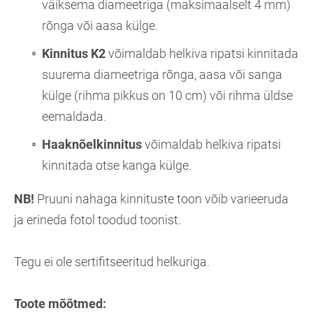
väiksema diameetriga (maksimaalselt 4 mm)
rõnga või aasa külge.
Kinnitus K2
võimaldab helkiva ripatsi kinnitada
suurema diameetriga rõnga, aasa või sanga
külge (rihma pikkus on 10 cm) või rihma üldse
eemaldada.
Haaknõelkinnitus
võimaldab helkiva ripatsi
kinnitada otse kanga külge.
NB!
Pruuni nahaga kinnituste toon võib varieeruda
ja erineda fotol toodud toonist.
Tegu ei ole sertifitseeritud helkuriga.
Toote mõõtmed: