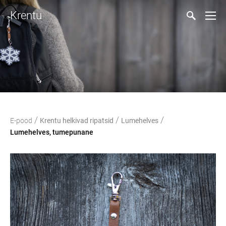
Krentu
/
/
/
E-pood
Krentu helkivad ripatsid
Lumehelves
Lumehelves, tumepunane